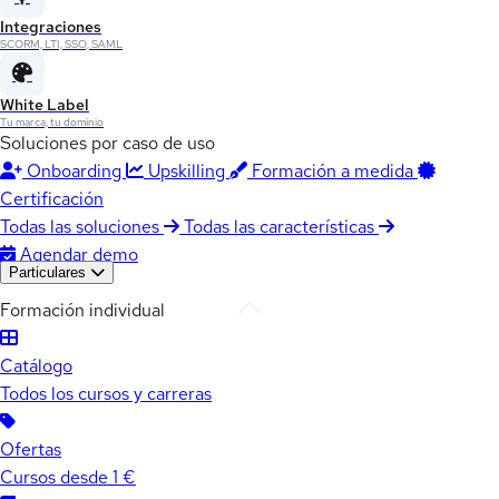
Integraciones
SCORM, LTI, SSO, SAML
White Label
Tu marca, tu dominio
Soluciones por caso de uso
Onboarding
Upskilling
Formación a medida
Certificación
Todas las soluciones
Todas las características
Agendar demo
Particulares
Formación individual
Catálogo
Todos los cursos y carreras
Ofertas
Cursos desde 1 €