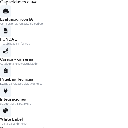
Capacidades clave
Evaluación con IA
Corrección automática de código
FUNDAE
Trazabilidad e informes
Cursos y carreras
Catálogo amplio y actualizado
Pruebas Técnicas
Evalúa candidatos objetivamente
Integraciones
SCORM, LTI, SSO, SAML
White Label
Tu marca, tu dominio