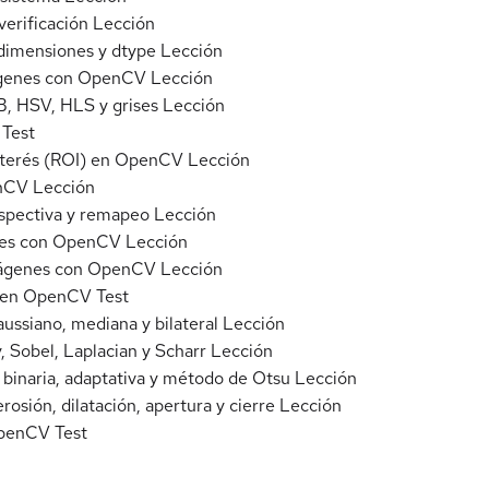
verificación
Lección
dimensiones y dtype
Lección
imágenes con OpenCV
Lección
, HSV, HLS y grises
Lección
Test
interés (ROI) en OpenCV
Lección
enCV
Lección
rspectiva y remapeo
Lección
enes con OpenCV
Lección
imágenes con OpenCV
Lección
s en OpenCV
Test
ussiano, mediana y bilateral
Lección
Sobel, Laplacian y Scharr
Lección
inaria, adaptativa y método de Otsu
Lección
sión, dilatación, apertura y cierre
Lección
OpenCV
Test