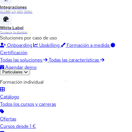
Integraciones
SCORM, LTI, SSO, SAML
White Label
Tu marca, tu dominio
Soluciones por caso de uso
Onboarding
Upskilling
Formación a medida
Certificación
Todas las soluciones
Todas las características
Agendar demo
Particulares
Formación individual
Catálogo
Todos los cursos y carreras
Ofertas
Cursos desde 1 €