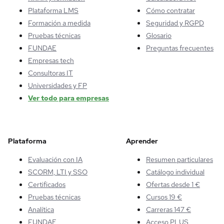
Plataforma LMS
Cómo contratar
Formación a medida
Seguridad y RGPD
Pruebas técnicas
Glosario
FUNDAE
Preguntas frecuentes
Empresas tech
Consultoras IT
Universidades y FP
Ver todo para empresas
Plataforma
Aprender
Evaluación con IA
Resumen particulares
SCORM, LTI y SSO
Catálogo individual
Certificados
Ofertas desde 1 €
Pruebas técnicas
Cursos 19 €
Analítica
Carreras 147 €
FUNDAE
Acceso PLUS