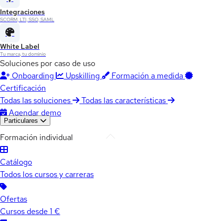
Integraciones
SCORM, LTI, SSO, SAML
White Label
Tu marca, tu dominio
Soluciones por caso de uso
Onboarding
Upskilling
Formación a medida
Certificación
Todas las soluciones
Todas las características
Agendar demo
Particulares
Formación individual
Catálogo
Todos los cursos y carreras
Ofertas
Cursos desde 1 €