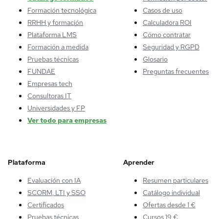
Formación tecnológica
Casos de uso
RRHH y formación
Calculadora ROI
Plataforma LMS
Cómo contratar
Formación a medida
Seguridad y RGPD
Pruebas técnicas
Glosario
FUNDAE
Preguntas frecuentes
Empresas tech
Consultoras IT
Universidades y FP
Ver todo para empresas
Plataforma
Aprender
Evaluación con IA
Resumen particulares
SCORM, LTI y SSO
Catálogo individual
Certificados
Ofertas desde 1 €
Pruebas técnicas
Cursos 19 €