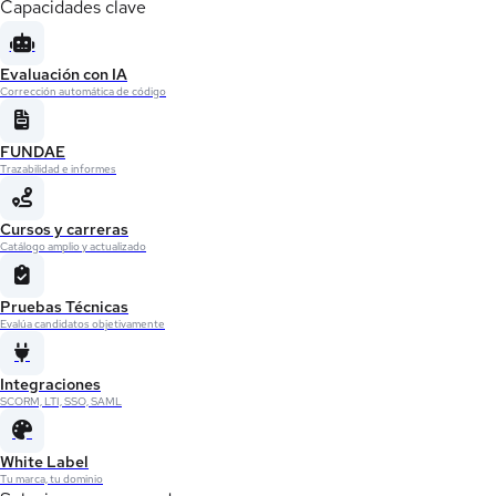
Capacidades clave
Evaluación con IA
Corrección automática de código
FUNDAE
Trazabilidad e informes
Cursos y carreras
Catálogo amplio y actualizado
Pruebas Técnicas
Evalúa candidatos objetivamente
Integraciones
SCORM, LTI, SSO, SAML
White Label
Tu marca, tu dominio