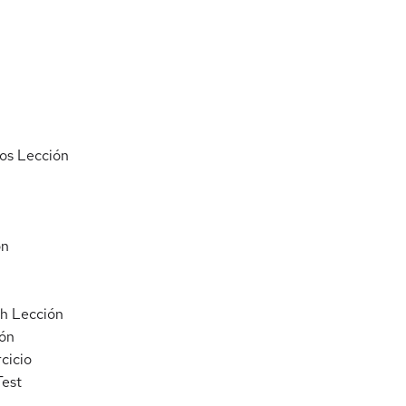
os
Lección
ón
ph
Lección
ón
rcicio
Test