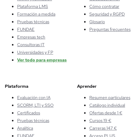
Plataforma LMS
Cómo contratar
Formación a medida
Seguridad y RGPD
Pruebas técnicas
Glosario
FUNDAE
Preguntas frecuentes
Empresas tech
Consultoras IT
Universidades y FP
Ver todo para empresas
Plataforma
Aprender
Evaluación con IA
Resumen particulares
SCORM, LTI y SSO
Catálogo individual
Certificados
Ofertas desde 1 €
Pruebas técnicas
Cursos 19 €
Analítica
Carreras 147 €
FUNDAE
Acceso PLUS