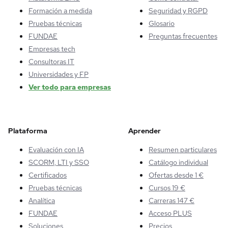
Formación a medida
Seguridad y RGPD
Pruebas técnicas
Glosario
FUNDAE
Preguntas frecuentes
Empresas tech
Consultoras IT
Universidades y FP
Ver todo para empresas
Plataforma
Aprender
Evaluación con IA
Resumen particulares
SCORM, LTI y SSO
Catálogo individual
Certificados
Ofertas desde 1 €
Pruebas técnicas
Cursos 19 €
Analítica
Carreras 147 €
FUNDAE
Acceso PLUS
Soluciones
Precios