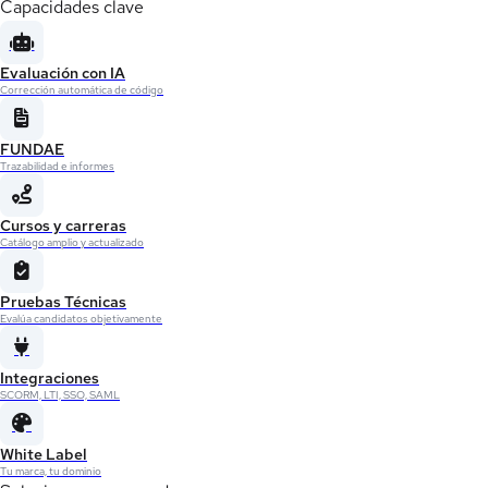
Capacidades clave
Evaluación con IA
Corrección automática de código
FUNDAE
Trazabilidad e informes
Cursos y carreras
Catálogo amplio y actualizado
Pruebas Técnicas
Evalúa candidatos objetivamente
Integraciones
SCORM, LTI, SSO, SAML
White Label
Tu marca, tu dominio