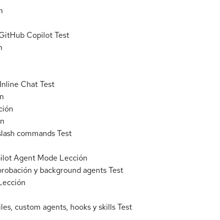
n
 GitHub Copilot
Test
n
Inline Chat
Test
n
ción
ón
 slash commands
Test
ilot Agent Mode
Lección
probación y background agents
Test
Lección
les, custom agents, hooks y skills
Test