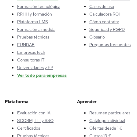
Formación tecnológica
Casos de uso
RRHH y formación
Calculadora ROI
Plataforma LMS
Cómo contratar
Formación a medida
Seguridad y RGPD
Pruebas técnicas
Glosario
FUNDAE
Preguntas frecuentes
Empresas tech
Consultoras IT
Universidades y FP
Ver todo para empresas
Plataforma
Aprender
Evaluación con IA
Resumen particulares
SCORM, LTI y SSO
Catálogo individual
Certificados
Ofertas desde 1 €
Pruebas técnicas
Cursos 19 €