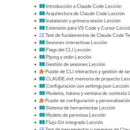
Introducción a Claude Code
Lección
Arquitectura de Claude Code
Lección
Instalación y primera sesión
Lección
Extensión para VS Code y Cursor
Lecci
Test de fundamentos de Claude Code
Te
Sesiones interactivas
Lección
Flags del CLI
Lección
Piping y stdin
Lección
Gestión de sesiones
Lección
Puzzle de CLI interactivo y gestión de s
CLAUDE.md: memoria de proyecto
Lec
Configuración con settings.json
Lección
Modelos, tokens y ventana de contexto
Puzzle de configuración y personalizació
Sistema de herramientas
Lección
Modelo de permisos
Lección
Flujo Git integrado
Lección
Test de herramientas y permisos de Cla