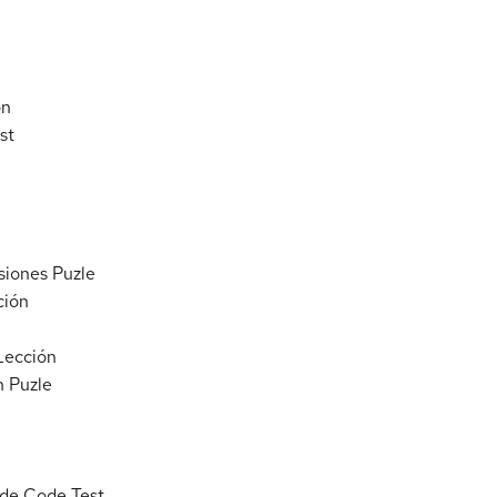
ón
st
esiones
Puzle
ción
Lección
n
Puzle
ude Code
Test