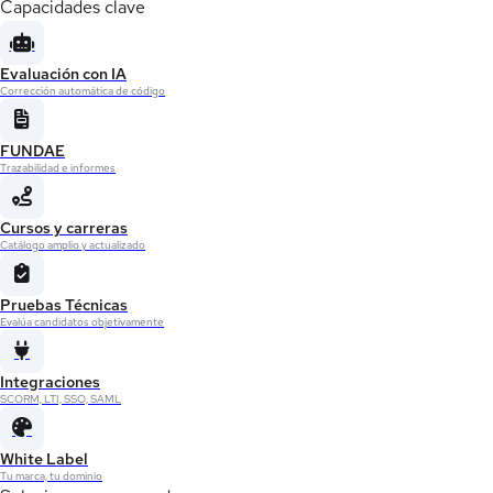
Capacidades clave
Evaluación con IA
Corrección automática de código
FUNDAE
Trazabilidad e informes
Cursos y carreras
Catálogo amplio y actualizado
Pruebas Técnicas
Evalúa candidatos objetivamente
Integraciones
SCORM, LTI, SSO, SAML
White Label
Tu marca, tu dominio