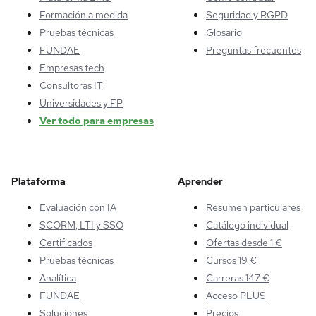
Formación a medida
Seguridad y RGPD
Pruebas técnicas
Glosario
FUNDAE
Preguntas frecuentes
Empresas tech
Consultoras IT
Universidades y FP
Ver todo para empresas
Plataforma
Aprender
Evaluación con IA
Resumen particulares
SCORM, LTI y SSO
Catálogo individual
Certificados
Ofertas desde 1 €
Pruebas técnicas
Cursos 19 €
Analítica
Carreras 147 €
FUNDAE
Acceso PLUS
Soluciones
Precios