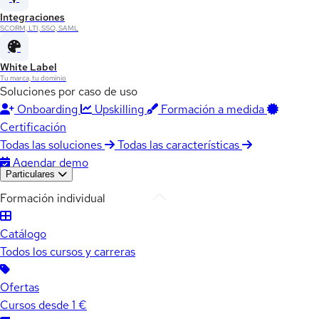
Integraciones
SCORM, LTI, SSO, SAML
White Label
Tu marca, tu dominio
Soluciones por caso de uso
Onboarding
Upskilling
Formación a medida
Certificación
Todas las soluciones
Todas las características
Agendar demo
Particulares
Formación individual
Catálogo
Todos los cursos y carreras
Ofertas
Cursos desde 1 €