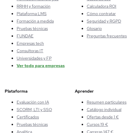
RRHH y formación
Calculadora ROI
Plataforma LMS
Cómo contratar
Formación a medida
Seguridad y RGPD
Pruebas técnicas
Glosario
FUNDAE
Preguntas frecuentes
Empresas tech
Consultoras IT
Universidades y FP
Ver todo para empresas
Plataforma
Aprender
Evaluación con IA
Resumen particulares
SCORM, LTI y SSO
Catálogo individual
Certificados
Ofertas desde 1 €
Pruebas técnicas
Cursos 19 €
Analítica
Carreras 147 €