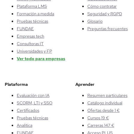
Plataforma LMS
Cómo contratar
Formación a medida
Seguridad y RGPD
Pruebas técnicas
Glosario
FUNDAE
Preguntas frecuentes
Empresas tech
Consultoras IT
Universidades y FP
Ver todo para empresas
Plataforma
Aprender
Evaluación con IA
Resumen particulares
SCORM, LTI y SSO
Catálogo individual
Certificados
Ofertas desde 1 €
Pruebas técnicas
Cursos 19 €
Analítica
Carreras 147 €
FUNDAE
Acceso PLUS