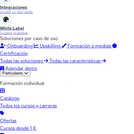
Integraciones
SCORM, LTI, SSO, SAML
White Label
Tu marca, tu dominio
Soluciones por caso de uso
Onboarding
Upskilling
Formación a medida
Certificación
Todas las soluciones
Todas las características
Agendar demo
Particulares
Formación individual
Catálogo
Todos los cursos y carreras
Ofertas
Cursos desde 1 €