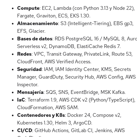
Compute
: EC2, Lambda (con Python 3.13 y Node 22),
Fargate, Graviton, ECS, EKS 1.30.
Almacenamiento
: S3 (Intelligent-Tiering), EBS gp3,
EFS, Glacier.
Bases de datos
: RDS PostgreSQL 16 / MySQL 8, Aur
Serverless v2, DynamoDB, ElastiCache Redis 7.
Redes
: VPC, Transit Gateway, PrivateLink, Route 53,
CloudFront, AWS Verified Access.
Seguridad
: IAM, IAM Identity Center, KMS, Secrets
Manager, GuardDuty, Security Hub, AWS Config, AWS
Inspector.
Mensajería
: SQS, SNS, EventBridge, MSK Kafka.
IaC
: Terraform 1.9, AWS CDK v2 (Python/TypeScript),
CloudFormation, AWS SAM.
Contenedores y K8s
: Docker 24, Compose v2,
Kubernetes 1.30, Helm 3, ArgoCD.
CI/CD
: GitHub Actions, GitLab CI, Jenkins, AWS