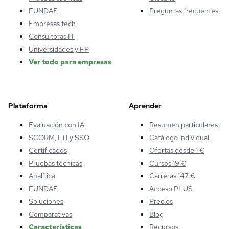
FUNDAE
Preguntas frecuentes
Empresas tech
Consultoras IT
Universidades y FP
Ver todo para empresas
Plataforma
Aprender
Evaluación con IA
Resumen particulares
SCORM, LTI y SSO
Catálogo individual
Certificados
Ofertas desde 1 €
Pruebas técnicas
Cursos 19 €
Analítica
Carreras 147 €
FUNDAE
Acceso PLUS
Soluciones
Precios
Comparativas
Blog
Características
Recursos