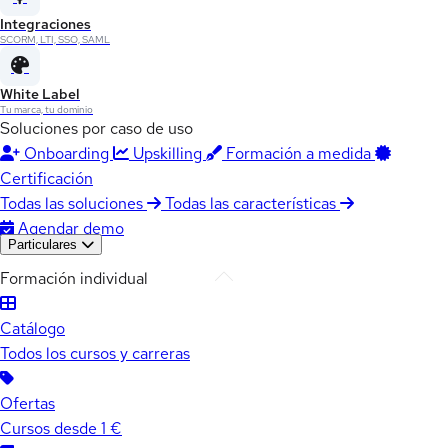
Integraciones
SCORM, LTI, SSO, SAML
White Label
Tu marca, tu dominio
Soluciones por caso de uso
Onboarding
Upskilling
Formación a medida
Certificación
Todas las soluciones
Todas las características
Agendar demo
Particulares
Formación individual
Catálogo
Todos los cursos y carreras
Ofertas
Cursos desde 1 €