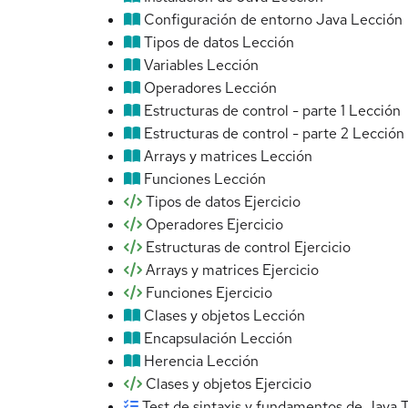
Configuración de entorno Java
Lección
Tipos de datos
Lección
Variables
Lección
Operadores
Lección
Estructuras de control - parte 1
Lección
Estructuras de control - parte 2
Lección
Arrays y matrices
Lección
Funciones
Lección
Tipos de datos
Ejercicio
Operadores
Ejercicio
Estructuras de control
Ejercicio
Arrays y matrices
Ejercicio
Funciones
Ejercicio
Clases y objetos
Lección
Encapsulación
Lección
Herencia
Lección
Clases y objetos
Ejercicio
Test de sintaxis y fundamentos de Java
T