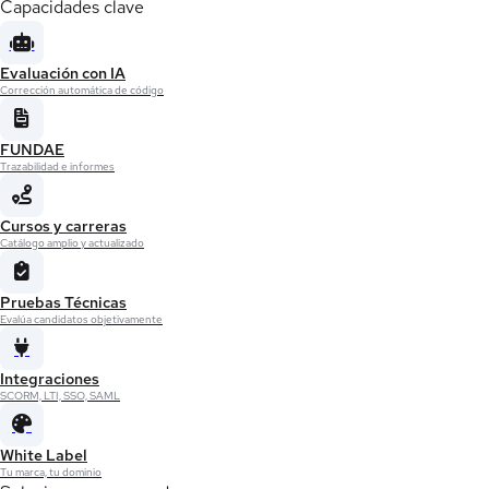
Capacidades clave
Evaluación con IA
Corrección automática de código
FUNDAE
Trazabilidad e informes
Cursos y carreras
Catálogo amplio y actualizado
Pruebas Técnicas
Evalúa candidatos objetivamente
Integraciones
SCORM, LTI, SSO, SAML
White Label
Tu marca, tu dominio