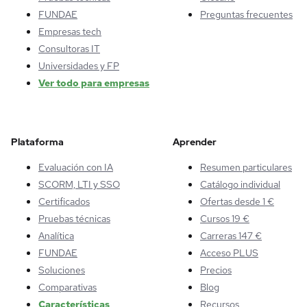
FUNDAE
Preguntas frecuentes
Empresas tech
Consultoras IT
Universidades y FP
Ver todo para empresas
Plataforma
Aprender
Evaluación con IA
Resumen particulares
SCORM, LTI y SSO
Catálogo individual
Certificados
Ofertas desde 1 €
Pruebas técnicas
Cursos 19 €
Analítica
Carreras 147 €
FUNDAE
Acceso PLUS
Soluciones
Precios
Comparativas
Blog
Características
Recursos