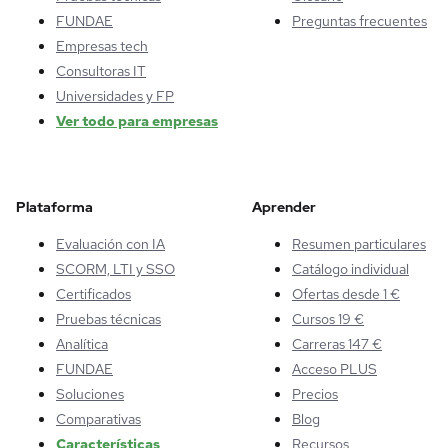
FUNDAE
Preguntas frecuentes
Empresas tech
Consultoras IT
Universidades y FP
Ver todo para empresas
Plataforma
Aprender
Evaluación con IA
Resumen particulares
SCORM, LTI y SSO
Catálogo individual
Certificados
Ofertas desde 1 €
Pruebas técnicas
Cursos 19 €
Analítica
Carreras 147 €
FUNDAE
Acceso PLUS
Soluciones
Precios
Comparativas
Blog
Características
Recursos