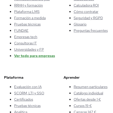
RRHH y formación
Calculadora ROI
Plataforma LMS
Cómo contratar
Formación a medida
Seguridad y RGPD
Pruebas técnicas
Glosario
FUNDAE
Preguntas frecuentes
Empresas tech
Consultoras IT
Universidades y FP
Ver todo para empresas
Plataforma
Aprender
Evaluación con IA
Resumen particulares
SCORM, LTI y SSO
Catálogo individual
Certificados
Ofertas desde 1 €
Pruebas técnicas
Cursos 19 €
Analítica
Carreras 147 €