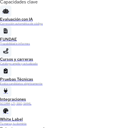
Capacidades clave
Evaluación con IA
Corrección automática de código
FUNDAE
Trazabilidad e informes
Cursos y carreras
Catálogo amplio y actualizado
Pruebas Técnicas
Evalúa candidatos objetivamente
Integraciones
SCORM, LTI, SSO, SAML
White Label
Tu marca, tu dominio