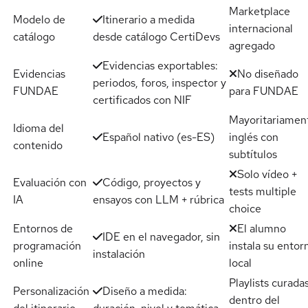
Marketplace
Modelo de
Itinerario a medida
internacional
catálogo
desde catálogo CertiDevs
agregado
Evidencias exportables:
Evidencias
No diseñado
periodos, foros, inspector y
FUNDAE
para FUNDAE
certificados con NIF
Mayoritariamen
Idioma del
Español nativo (es-ES)
inglés con
contenido
subtítulos
Solo vídeo +
Evaluación con
Código, proyectos y
tests multiple
IA
ensayos con LLM + rúbrica
choice
Entornos de
El alumno
IDE en el navegador, sin
programación
instala su entor
instalación
online
local
Playlists curada
Personalización
Diseño a medida:
dentro del