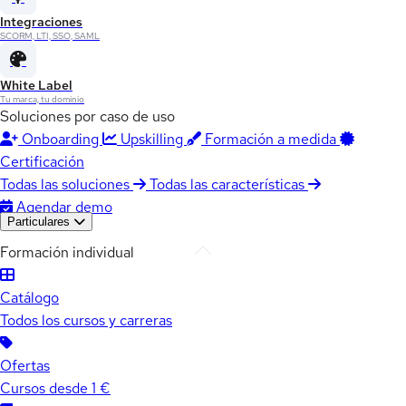
Integraciones
SCORM, LTI, SSO, SAML
White Label
Tu marca, tu dominio
Soluciones por caso de uso
Onboarding
Upskilling
Formación a medida
Certificación
Todas las soluciones
Todas las características
Agendar demo
Particulares
Formación individual
Catálogo
Todos los cursos y carreras
Ofertas
Cursos desde 1 €