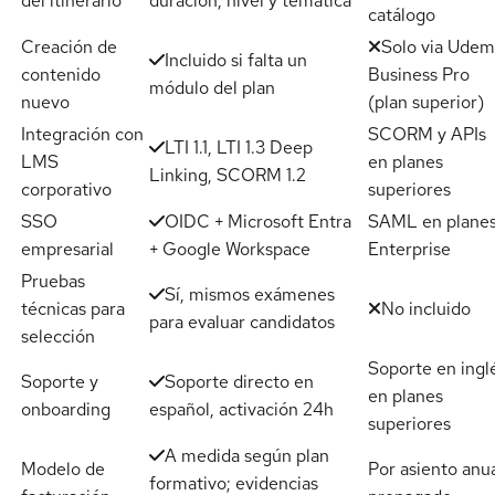
del itinerario
duración, nivel y temática
catálogo
Creación de
Solo via Ude
Incluido si falta un
contenido
Business Pro
módulo del plan
nuevo
(plan superior)
Integración con
SCORM y APIs
LTI 1.1, LTI 1.3 Deep
LMS
en planes
Linking, SCORM 1.2
corporativo
superiores
SSO
OIDC + Microsoft Entra
SAML en plane
empresarial
+ Google Workspace
Enterprise
Pruebas
Sí, mismos exámenes
técnicas para
No incluido
para evaluar candidatos
selección
Soporte en ingl
Soporte y
Soporte directo en
en planes
onboarding
español, activación 24h
superiores
A medida según plan
Modelo de
Por asiento anu
formativo; evidencias