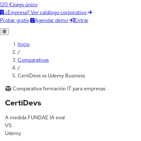
120 €
pago único
¿Empresa? Ver catálogo corporativo
Agendar demo
Entrar
Probar gratis
Inicio
/
Comparativas
/
CertiDevs vs Udemy Business
Comparativa formación IT para empresas
vs Udemy Business: compar
Certi
Devs
A medida
FUNDAE
IA eval
VS
Udemy