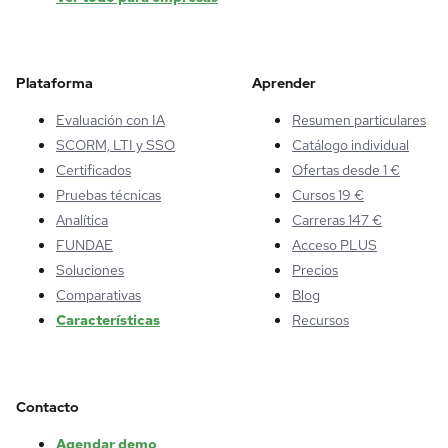
Plataforma
Aprender
Evaluación con IA
Resumen particulares
SCORM, LTI y SSO
Catálogo individual
Certificados
Ofertas desde 1 €
Pruebas técnicas
Cursos 19 €
Analítica
Carreras 147 €
FUNDAE
Acceso PLUS
Soluciones
Precios
Comparativas
Blog
Características
Recursos
Contacto
Agendar demo