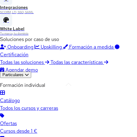
Integraciones
SCORM, LTI, SSO, SAML
White Label
Tu marca, tu dominio
Soluciones por caso de uso
Onboarding
Upskilling
Formación a medida
Certificación
Todas las soluciones
Todas las características
Agendar demo
Particulares
Formación individual
Catálogo
Todos los cursos y carreras
Ofertas
Cursos desde 1 €