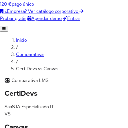
120 €
pago único
¿Empresa? Ver catálogo corporativo
Agendar demo
Entrar
Probar gratis
Inicio
/
Comparativas
/
CertiDevs vs Canvas
Comparativa LMS
vs Canvas: comparativa par
Certi
Devs
SaaS
IA
Especializado IT
VS
Canvas