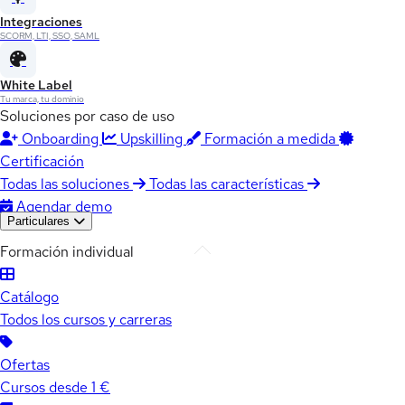
Integraciones
SCORM, LTI, SSO, SAML
White Label
Tu marca, tu dominio
Soluciones por caso de uso
Onboarding
Upskilling
Formación a medida
Certificación
Todas las soluciones
Todas las características
Agendar demo
Particulares
Formación individual
Catálogo
Todos los cursos y carreras
Ofertas
Cursos desde 1 €