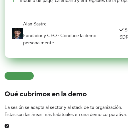
Modelo de pago, calendario y entregables de la prop
Alan Sastre
S
Fundador y CEO · Conduce la demo
SD
personalmente
QUÉ VERÁS
Qué cubrimos en la demo
La sesión se adapta al sector y al stack de tu organización.
Estas son las áreas más habituales en una demo corporativa.