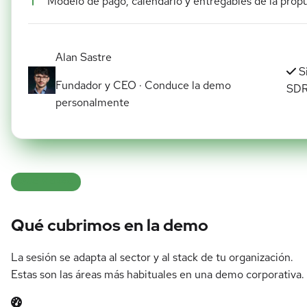
Modelo de pago, calendario y entregables de la prop
Alan Sastre
S
Fundador y CEO · Conduce la demo
SD
personalmente
QUÉ VERÁS
Qué cubrimos en la demo
La sesión se adapta al sector y al stack de tu organización.
Estas son las áreas más habituales en una demo corporativa.