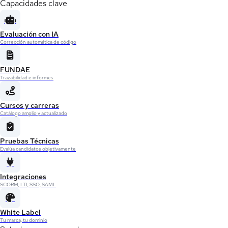
Capacidades clave
Evaluación con IA
Corrección automática de código
FUNDAE
Trazabilidad e informes
Cursos y carreras
Catálogo amplio y actualizado
Pruebas Técnicas
Evalúa candidatos objetivamente
Integraciones
SCORM, LTI, SSO, SAML
White Label
Tu marca, tu dominio