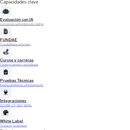
Capacidades clave
Evaluación con IA
Corrección automática de código
FUNDAE
Trazabilidad e informes
Cursos y carreras
Catálogo amplio y actualizado
Pruebas Técnicas
Evalúa candidatos objetivamente
Integraciones
SCORM, LTI, SSO, SAML
White Label
Tu marca, tu dominio