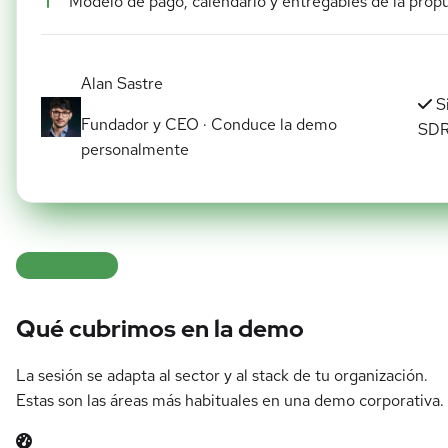
Modelo de pago, calendario y entregables de la prop
Alan Sastre
S
Fundador y CEO · Conduce la demo
SD
personalmente
QUÉ VERÁS
Qué cubrimos en la demo
La sesión se adapta al sector y al stack de tu organización.
Estas son las áreas más habituales en una demo corporativa.