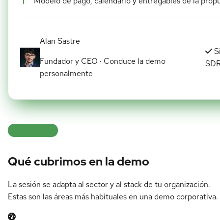
Modelo de pago, calendario y entregables de la prop
Alan Sastre
S
Fundador y CEO · Conduce la demo
SD
personalmente
QUÉ VERÁS
Qué cubrimos en la demo
La sesión se adapta al sector y al stack de tu organización.
Estas son las áreas más habituales en una demo corporativa.