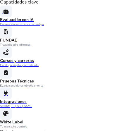
Capacidades clave
Evaluación con IA
Corrección automática de código
FUNDAE
Trazabilidad e informes
Cursos y carreras
Catálogo amplio y actualizado
Pruebas Técnicas
Evalúa candidatos objetivamente
Integraciones
SCORM, LTI, SSO, SAML
White Label
Tu marca, tu dominio