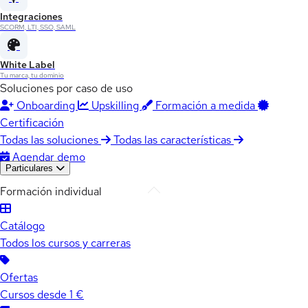
Integraciones
SCORM, LTI, SSO, SAML
White Label
Tu marca, tu dominio
Soluciones por caso de uso
Onboarding
Upskilling
Formación a medida
Certificación
Todas las soluciones
Todas las características
Agendar demo
Particulares
Formación individual
Catálogo
Todos los cursos y carreras
Ofertas
Cursos desde 1 €